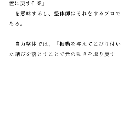
置に戻す作業」
を意味するし、整体師はそれをするプロで
ある。
自力整体では、「振動を与えてこびり付い
た錆びを落とすことで元の動きを取り戻す」
という方法を採用している。
健康であるということは
古いものを捨て、新しいものに置き換える
という作業が
スムースにできていること。
病気とは、排泄すべき古いものに支配され