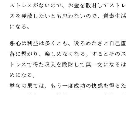
ストレスがないので、お金を散財してストレ
スを発散したいとも思わないので、質素生活
になる。
悪心は利益は多くとも、後ろめたさと自己堕
落に繋がり、楽しめなくなる。するとそのス
トレスで得た収入を散財して無一文になるは
めになる。
挙句の果ては、もう一度成功の快感を得るた
めに、借金をして挑戦して、さらに借金を重
ね破綻する。
世のなかで「成功者」という言葉は「有名、
金持ち」という意味だが、本当は「どれだけ