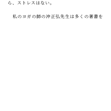
ら、ストレスはない。
私のヨガの師の沖正弘先生は多くの著書を
残されているが、二人のインドの仙人の写真
を紹介した本がある。
一人が１２３歳、もう一人が１４５歳、見
ると青年のようだ。（写真の人ではないよ）
一日少しの木の実を食べるだけの生活で、
ストレスなく、内臓酷使なく、筋肉の脱力生
活で、エネルギーを消耗しないから長生き
で、万年青年だ。
ここまで生きて来て「健康の秘訣は？」と