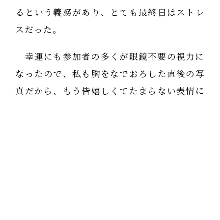
るという義務があり、とても最終日はストレ
スだった。
幸運にも参加者の多くが眼鏡不要の視力に
なったので、私も胸をなでおろした直後の写
真だから、もう皆嬉しくてたまらない表情に
なってる。
いつか、皆を集めてまた断食視力回復合宿
をしてみたいな。
40年近く前か 俺、若いな