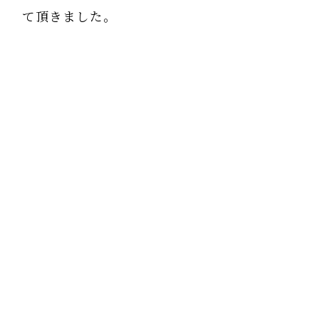
て頂きました。
今も身体の奥は熱いですが、あまり蒸し暑さ
を感じず快適で、頭もスッキリしています。
私の身体は、まだまだ改善するところが多い
ですが、その楽しみがたくさんあります。
矢上です。 この現象について解説しましょう。
気が通ると身体の中に風が通るように涼しくな
ります。
自力整体の後に涼しくなるのはその為です。