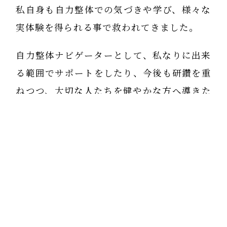
私自身も自力整体での気づきや学び、様々な
実体験を得られる事で救われてきました。
自力整体ナビゲーターとして、私なりに出来
る範囲でサポートをしたり、今後も研鑽を重
ねつつ、大切な人たちを健やかな方へ導きた
いと思います。
友人が自力整体を実践して変化を感じ取りつ
つ、どの様に変わっていくのか？これから楽
しみです。
自力整体を伝える公式YouTubeチャンネル
があって助かりました！