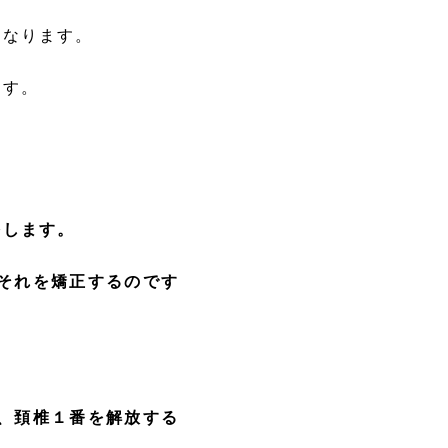
になります。
ます。
をします。
それを矯正するのです
、頚椎１番を解放する