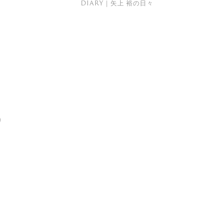
DIARY｜矢上 裕の日々
り