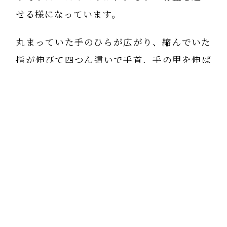
せる様になっています。
丸まっていた手のひらが広がり、縮んでいた
指が伸びて四つん這いで手首、手の甲を伸ば
しておられる姿には、一年前には考えられず
ビックリでした。
他にも、色々と変化がみられます。
８７歳、確実に変化しています。そして、私
は気づかせて頂き、学ばせて頂いている事に
感謝です。
友達が多く「元気に生きたいねん！」と幸せ