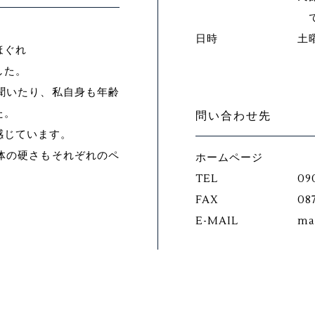
で
。
日時
土
ほぐれ
した。
聞いたり、私自身も年齢
た。
問い合わせ先
感じています。
体の硬さもそれぞれのペ
ホームページ
TEL
09
FAX
087
E-MAIL
ma