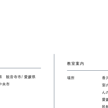
教室案内
県 観音寺市/ 愛媛県
場所
香
中央市
室
ん
愛
民