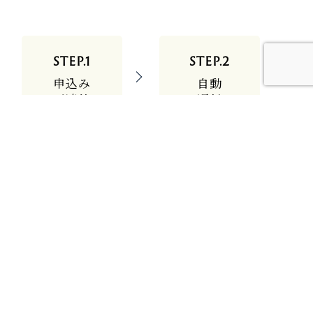
STEP.1
STEP.2
申込み
自動
ご連絡
返信
STEP.3
STEP.4
担当者
当日
メール
受講